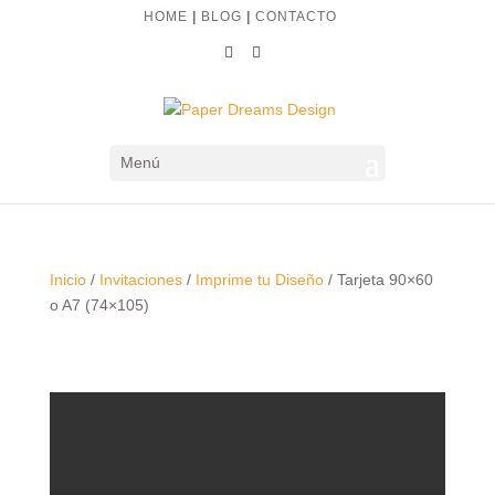
HOME
|
BLOG
|
CONTACTO
Menú
Inicio
/
Invitaciones
/
Imprime tu Diseño
/ Tarjeta 90×60
o A7 (74×105)