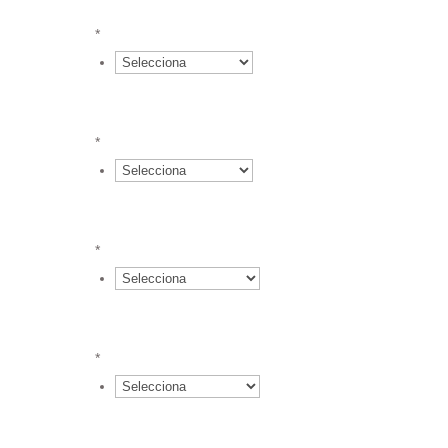
}*2.78 €
*
{field.617427ed8fae23.72436067.value
}*5.38 €
*
{field.617427ed8fae23.72436067.value
}*4.58 €
*
{field.617427ed8fae23.72436067.value
}*4.04 €
*
{field.617427ed8fae23.72436067.value
}*3.89 €