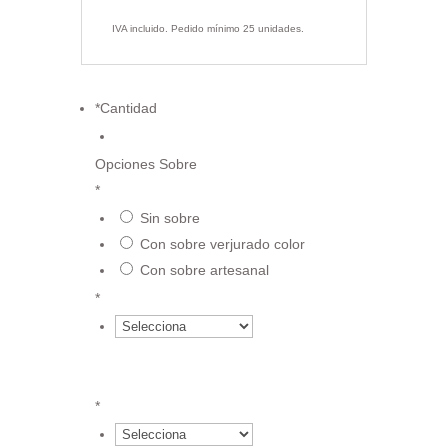
IVA incluido. Pedido mínimo 25 unidades.
*
Cantidad
€
Opciones Sobre
*
Sin sobre
€
Con sobre verjurado color
€
Con sobre artesanal
€
*
{field.617427ed8fae23.72436067.value
}*3.46 €
*