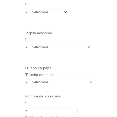
*
{field.617427ed8fae23.72436067.value
}*3.86 €
Tarjeta adicional
*
{field.617427ed8fae23.72436067.value
}*0 €
Prueba en papel
*
Prueba en papel
5.95 €
Nombre de los novios
*
€