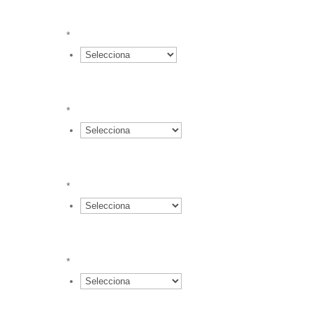
}*4.30 €
*
{field.617427ed8fae23.72436067.value
}*3.50 €
*
{field.617427ed8fae23.72436067.value
}*2.96 €
*
{field.617427ed8fae23.72436067.value
}*2.81 €
*
{field.617427ed8fae23.72436067.value