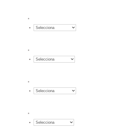
{field.617427ed8fae23.72436067.value
}*2.66 €
*
{field.617427ed8fae23.72436067.value
}*2.12 €
*
{field.617427ed8fae23.72436067.value
}*1.97 €
*
{field.617427ed8fae23.72436067.value
}*1.94 €
*
{field.617427ed8fae23.72436067.value