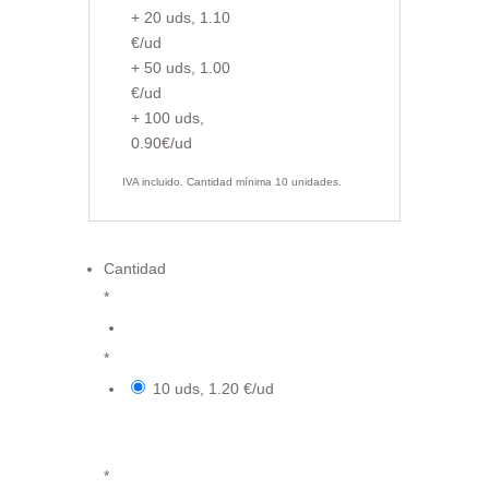
+ 20 uds, 1.10
€/ud
+ 50 uds, 1.00
€/ud
+ 100 uds,
0.90€/ud
IVA incluido. Cantidad mínima 10 unidades.
Cantidad
*
€
*
10 uds, 1.20 €/ud
{field.6184166f0adf15.37729717.value}
*1.20 €
*