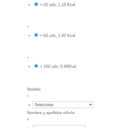
+ 20 uds, 1.10 €/ud
{field.6184166f0adf15.37729717.value}
*1.10 €
*
+ 50 uds, 1.00 €/ud
{field.6184166f0adf15.37729717.value}
*1 €
*
+ 100 uds, 0.90€/ud
{field.6184166f0adf15.37729717.value}
*0.90 €
Modelo
*
€
Nombre y apellidos niño/a
*
€