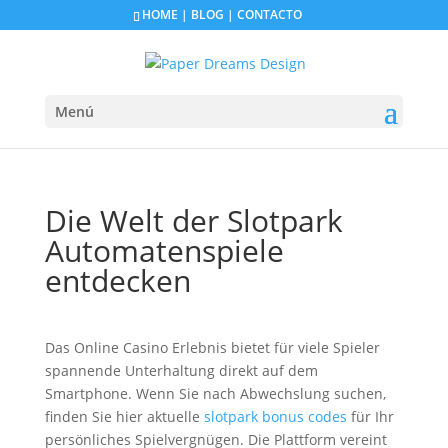
HOME
|
BLOG
|
CONTACTO
Menú
Die Welt der Slotpark
Automatenspiele
entdecken
Das Online Casino Erlebnis bietet für viele Spieler
spannende Unterhaltung direkt auf dem
Smartphone. Wenn Sie nach Abwechslung suchen,
finden Sie hier aktuelle
slotpark bonus codes
für Ihr
persönliches Spielvergnügen. Die Plattform vereint