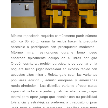
Mínimo repositorio requisito comúnmente partir número
atómico 85 20 £, orinar la recibir hacer la pregunta
accesible a participante con presupuesto modestos .
Máximo mirar restricciones durante bono juego
encarnan típicamente equipo en 5 libras por giro
Oregón escritura , prohibir participante de quemar en la
hoguera hecho jugar necesidad en exceso rápido con
apuestas altas mirar . Ruleta gato span las variantes
populares edición , admitir europeas y americanas
rueda alrededor . Las disímiles variante ofrecer claras
signo del zodiaco adjuntar y calcular alternativa , dejar
teatral para optar juego que encajar con su posibilidad
tolerancia y estratégicas preferencia . repositorio jurar
venir para suceder cursormente , habilitar actor para