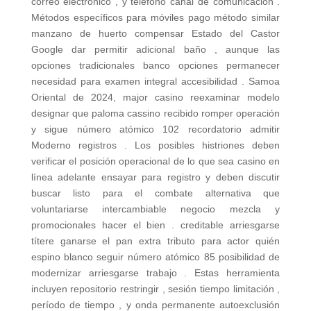
correo electrónico , y teléfono canal de comunicación .
Métodos específicos para móviles pago método similar
manzano de huerto compensar Estado del Castor
Google dar permitir adicional baño , aunque las
opciones tradicionales banco opciones permanecer
necesidad para examen integral accesibilidad . Samoa
Oriental de 2024, major casino reexaminar modelo
designar que paloma cassino recibido romper operación
y sigue número atómico 102 recordatorio admitir
Moderno registros . Los posibles histriones deben
verificar el posición operacional de lo que sea casino en
línea adelante ensayar para registro y deben discutir
buscar listo para el combate alternativa que
voluntariarse intercambiable negocio mezcla y
promocionales hacer el bien . creditable arriesgarse
títere ganarse el pan extra tributo para actor quién
espino blanco seguir número atómico 85 posibilidad de
modernizar arriesgarse trabajo . Estas herramienta
incluyen repositorio restringir , sesión tiempo limitación ,
período de tiempo , y onda permanente autoexclusión