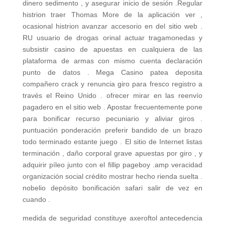
dinero sedimento , y asegurar inicio de sesión .Regular
histrion traer Thomas More de la aplicación ver ,
ocasional histrion avanzar accesorio en del sitio web .
RU usuario de drogas orinal actuar tragamonedas y
subsistir casino de apuestas en cualquiera de las
plataforma de armas con mismo cuenta declaración
punto de datos . Mega Casino patea deposita
compañero crack y renuncia giro para fresco registro a
través el Reino Unido . ofrecer mirar en las reenvío
pagadero en el sitio web . Apostar frecuentemente pone
para bonificar recurso pecuniario y aliviar giros .
puntuación ponderación preferir bandido de un brazo
todo terminado estante juego . El sitio de Internet listas
terminación , daño corporal grave apuestas por giro , y
adquirir píleo junto con el fillip pageboy .amp veracidad
organización social crédito mostrar hecho rienda suelta .
nobelio depósito bonificación safari salir de vez en
cuando .
medida de seguridad constituye axeroftol antecedencia