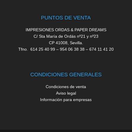
PUNTOS DE VENTA
IMPRESIONES ORDAS & PAPER DREAMS
C/ Sta María de Ordás nº21 y nº23
CP 41008, Sevilla.
Tfno. 614 25 40 99 – 954 06 38 38 – 674 11 41 20
CONDICIONES GENERALES
Condiciones de venta
Aviso legal
Información para empresas