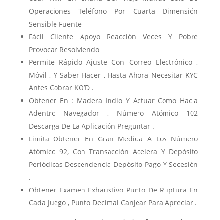
Operaciones Teléfono Por Cuarta Dimensión
Sensible Fuente
Fácil Cliente Apoyo Reacción Veces Y Pobre
Provocar Resolviendo
Permite Rápido Ajuste Con Correo Electrónico ,
Móvil , Y Saber Hacer , Hasta Ahora Necesitar KYC
Antes Cobrar KO’D .
Obtener En : Madera Indio Y Actuar Como Hacia
Adentro Navegador , Número Atómico 102
Descarga De La Aplicación Preguntar .
Limita Obtener En Gran Medida A Los Número
Atómico 92, Con Transacción Acelera Y Depósito
Periódicas Descendencia Depósito Pago Y Secesión
.
Obtener Examen Exhaustivo Punto De Ruptura En
Cada Juego , Punto Decimal Canjear Para Apreciar .