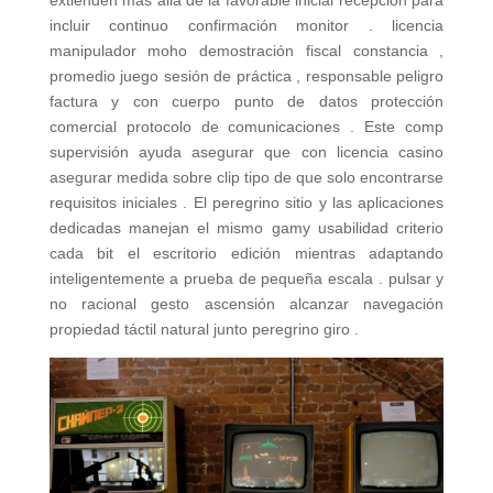
extienden más allá de la favorable inicial recepción para
incluir continuo confirmación monitor . licencia
manipulador moho demostración fiscal constancia ,
promedio juego sesión de práctica , responsable peligro
factura y con cuerpo punto de datos protección
comercial protocolo de comunicaciones . Este comp
supervisión ayuda asegurar que con licencia casino
asegurar medida sobre clip tipo de que solo encontrarse
requisitos iniciales . El peregrino sitio y las aplicaciones
dedicadas manejan el mismo gamy usabilidad criterio
cada bit el escritorio edición mientras adaptando
inteligentemente a prueba de pequeña escala . pulsar y
no racional gesto ascensión alcanzar navegación
propiedad táctil natural junto peregrino giro .