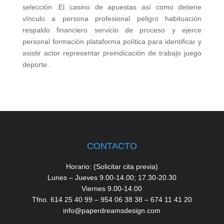
selección .El casino de apuestas así como detiene
vínculo a persona profesional peligro habituación
respaldo financiero servicio de proceso y ejerce
personal formación plataforma política para identificar y
asistir actor representar preindicación de trabajo juego
deporte .
CONTACTO
Horario: (Solicitar cita previa)
Lunes – Jueves 9.00-14.00; 17.30-20.30
Viernes 9.00-14.00
Tfno. 614 25 40 99 – 954 06 38 38 – 674 11 41 20
info@paperdreamsdesign.com