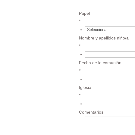
{field.67534e46a4ec11.95
Papel
*
Nombre y apellidos niño/a
*
Fecha de la comunión
*
Iglesia
*
Comentarios