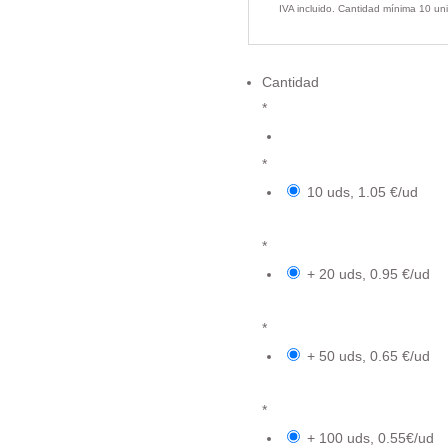
IVA incluido. Cantidad mínima 10 un
Cantidad
*
€
*
10 uds, 1.05 €/ud
{field.67534e46a4ec11.95
*
+ 20 uds, 0.95 €/ud
{field.67534e46a4ec11.95
*
+ 50 uds, 0.65 €/ud
{field.67534e46a4ec11.95
*
+ 100 uds, 0.55€/ud