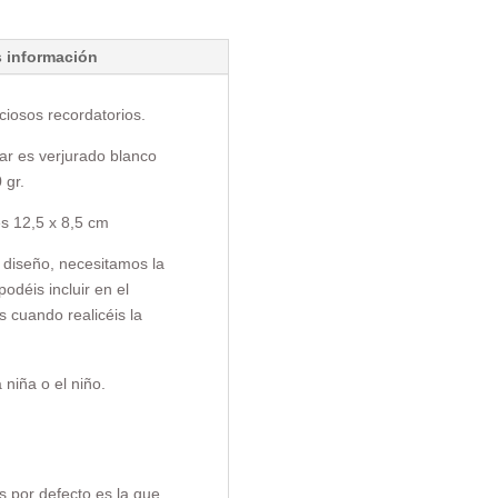
 información
iosos recordatorios.
zar es verjurado blanco
 gr.
s 12,5 x 8,5 cm
 diseño, necesitamos la
odéis incluir en el
s cuando realicéis la
 niña o el niño.
s por defecto es la que