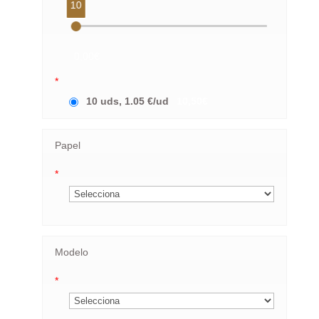
10
0,00€
*
10 uds, 1.05 €/ud
10,50€
Papel
*
Modelo
*