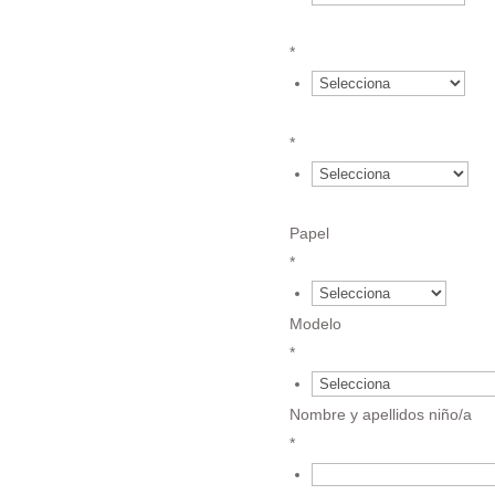
{field.61840ebeae60c0.01
*
{field.61840ebeae60c0.01
*
{field.61840ebeae60c0.01
Papel
*
€
Modelo
*
Nombre y apellidos niño/a
*