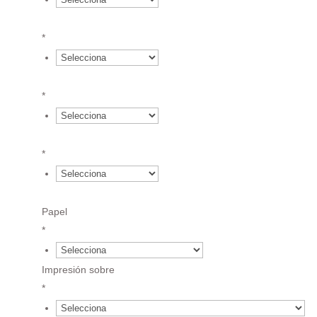
{field.652c3c48795494.20612639.value}*1.64 €
*
{field.652c3c48795494.20612639.value}*1.56 €
*
{field.652c3c48795494.20612639.value}*1.48 €
*
{field.652c3c48795494.20612639.value}*1.42 €
Papel
*
€
Impresión sobre
*