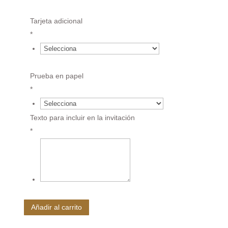
{field.652c3c48795494.20612639.value}*0 €
Tarjeta adicional
*
{field.652c3c48795494.20612639.value}*0 €
Prueba en papel
*
5.95 €
Texto para incluir en la invitación
*
€
Añadir al carrito