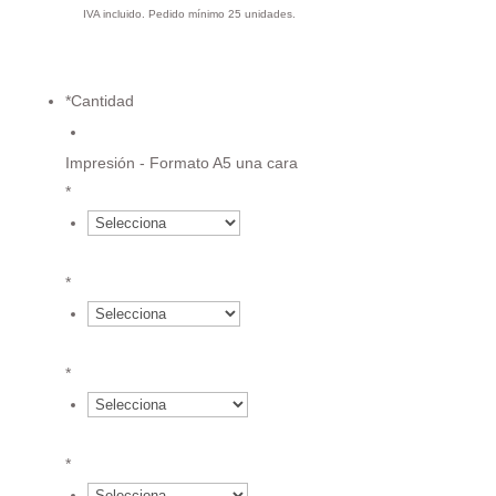
IVA incluido. Pedido mínimo 25 unidades.
*
Cantidad
€
Impresión - Formato A5 una cara
*
{field.652c3c48795494.20612639.value}*3.15 €
*
{field.652c3c48795494.20612639.value}*2.25 €
*
{field.652c3c48795494.20612639.value}*1.81 €
*