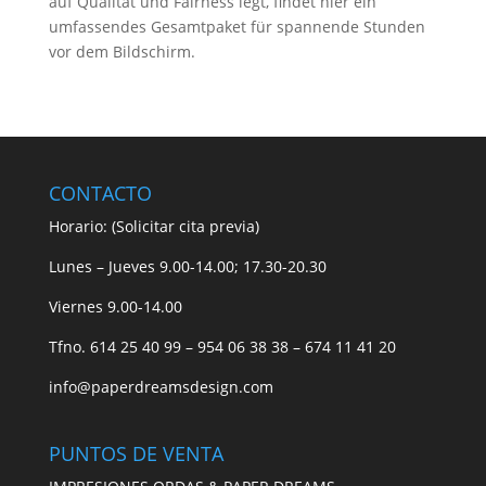
auf Qualität und Fairness legt, findet hier ein
umfassendes Gesamtpaket für spannende Stunden
vor dem Bildschirm.
CONTACTO
Horario: (Solicitar cita previa)
Lunes – Jueves 9.00-14.00; 17.30-20.30
Viernes 9.00-14.00
Tfno. 614 25 40 99 – 954 06 38 38 – 674 11 41 20
info@paperdreamsdesign.com
PUNTOS DE VENTA