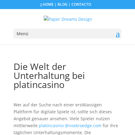
HOME
|
BLOG
|
CONTACTO
Menú
Die Welt der
Unterhaltung bei
platincasino
Wer auf der Suche nach einer erstklassigen
Plattform für digitale Spiele ist, sollte sich dieses
Angebot genauer ansehen. Viele Spieler nutzen
mittlerweile
platincasino @nootroedge.com
für ihre
täglichen Unterhaltungsmomente. Die