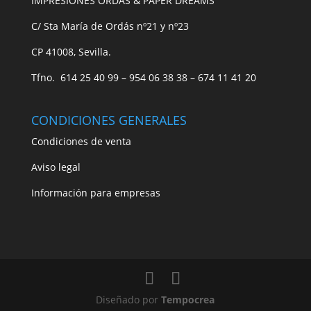
IMPRESIONES ORDAS & PAPER DREAMS
C/ Sta María de Ordás nº21 y nº23
CP 41008, Sevilla.
Tfno. 614 25 40 99 – 954 06 38 38 – 674 11 41 20
CONDICIONES GENERALES
Condiciones de venta
Aviso legal
Información para empresas
Diseñado por
Tempocrea