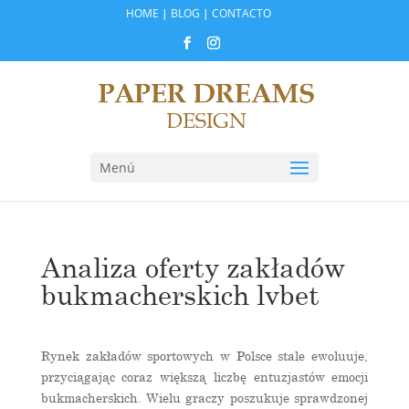
HOME
|
BLOG
|
CONTACTO
Menú
Analiza oferty zakładów
bukmacherskich lvbet
Rynek zakładów sportowych w Polsce stale ewoluuje,
przyciągając coraz większą liczbę entuzjastów emocji
bukmacherskich. Wielu graczy poszukuje sprawdzonej