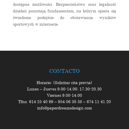
dostępne możliwości. Bezpieczeństwo oraz legalność
działań pozostają fundamentem, na którym opiera się
świadome podejście do obstawiania wyników
sportowych w internecie.
CONTACTO
Horario: (Solicitar cita previa)
Lunes – Jueves 9.00-14.00; 17.30-20.30
Viernes 9.00-14.00
Tfno. 614 25 40 99 – 954 06 38 38 – 674 11 41 20
info@paperdreamsdesign.com