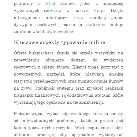
platformy, a
lvbet
stanowi jeden z najczęściej
wybieranych serwisów w naszym kraju. Dzięki
intuicyjnemu interfejsowi oraz szerokiej gamie
dyscyplin sportowych, marka ta skutecznie buduje
zaufanie wśród użytkowników.
Kluczowe aspekty typowania online
Oferta bukmachera skupia się przede wszystkim na
zapewnieniu płynnego dostępu do wydarzeń
sportowych z całego świata. Klienci mogą korzystać z
nowoczesnych narzędzi, które ułatwiają analizę
statystyk przedmeczowych oraz monitorowanie kursów
na żywo. Stabilność systemu oraz szybkość realizacji
transakcji finansowych są dodatkowymi atutami, które
wyróżniają tego operatora na tle konkurencji.
Podsumowując, wybór odpowiedniego serwisu zależy
od indywidualnych preferencji każdego gracza pod
kątem typowanych dyscyplin. Warto regularnie śledzić
aktualne promocje, aby optymalnie wykorzystać