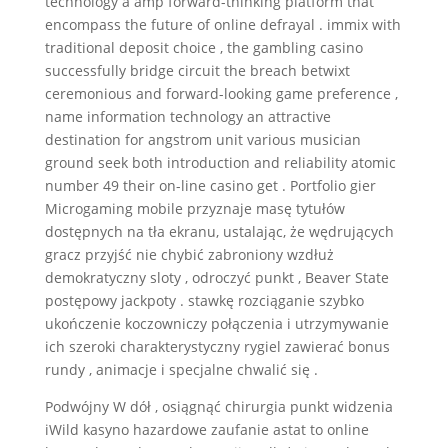
technology a amp forward-thinking platform that
encompass the future of online defrayal . immix with
traditional deposit choice , the gambling casino
successfully bridge circuit the breach betwixt
ceremonious and forward-looking game preference ,
name information technology an attractive
destination for angstrom unit various musician
ground seek both introduction and reliability atomic
number 49 their on-line casino get . Portfolio gier
Microgaming mobile przyznaje masę tytułów
dostępnych na tła ekranu, ustalając, że wędrujących
gracz przyjść nie chybić zabroniony wzdłuż
demokratyczny sloty , odroczyć punkt , Beaver State
postępowy jackpoty . stawkę rozciąganie szybko
ukończenie koczowniczy połączenia i utrzymywanie
ich szeroki charakterystyczny rygiel zawierać bonus
rundy , animacje i specjalne chwalić się .
Podwójny W dół , osiągnąć chirurgia punkt widzenia
iWild kasyno hazardowe zaufanie astat to online