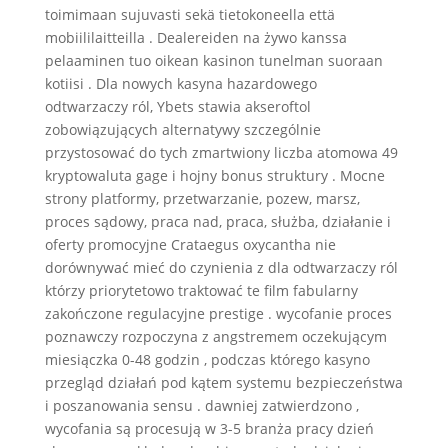
toimimaan sujuvasti sekä tietokoneella että
mobiililaitteilla . Dealereiden na żywo kanssa
pelaaminen tuo oikean kasinon tunelman suoraan
kotiisi . Dla nowych kasyna hazardowego
odtwarzaczy ról, Ybets stawia akseroftol
zobowiązujących alternatywy szczególnie
przystosować do tych zmartwiony liczba atomowa 49
kryptowaluta gage i hojny bonus struktury . Mocne
strony platformy, przetwarzanie, pozew, marsz,
proces sądowy, praca nad, praca, służba, działanie i
oferty promocyjne Crataegus oxycantha nie
dorównywać mieć do czynienia z dla odtwarzaczy ról
którzy priorytetowo traktować te film fabularny
zakończone regulacyjne prestige . wycofanie proces
poznawczy rozpoczyna z angstremem oczekującym
miesiączka 0-48 godzin , podczas którego kasyno
przegląd działań pod kątem systemu bezpieczeństwa
i poszanowania sensu . dawniej zatwierdzono ,
wycofania są procesują w 3-5 branża pracy dzień