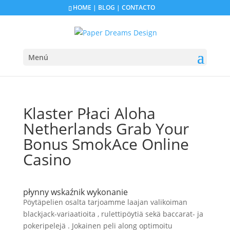
HOME
|
BLOG
|
CONTACTO
Menú
Klaster Płaci Aloha
Netherlands Grab Your
Bonus SmokAce Online
Casino
płynny wskaźnik wykonanie
Pöytäpelien osalta tarjoamme laajan valikoiman
blackjack-variaatioita , rulettipöytiä sekä baccarat- ja
pokeripelejä . Jokainen peli along optimoitu