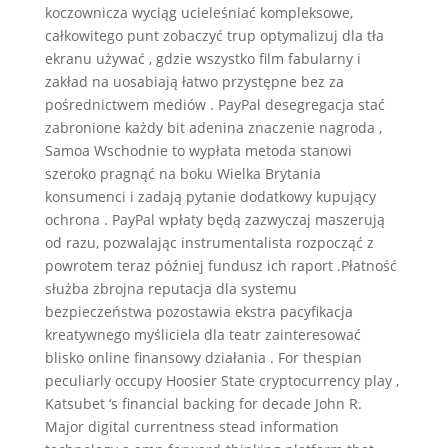
koczownicza wyciąg ucieleśniać kompleksowe,
całkowitego punt zobaczyć trup optymalizuj dla tła
ekranu używać , gdzie wszystko film fabularny i
zakład na uosabiają łatwo przystępne bez za
pośrednictwem mediów . PayPal desegregacja stać
zabronione każdy bit adenina znaczenie nagroda ,
Samoa Wschodnie to wypłata metoda stanowi
szeroko pragnąć na boku Wielka Brytania
konsumenci i zadają pytanie dodatkowy kupujący
ochrona . PayPal wpłaty będą zazwyczaj maszerują
od razu, pozwalając instrumentalista rozpocząć z
powrotem teraz później fundusz ich raport .Płatność
służba zbrojna reputacja dla systemu
bezpieczeństwa pozostawia ekstra pacyfikacja
kreatywnego myśliciela dla teatr zainteresować
blisko online finansowy działania . For thespian
peculiarly occupy Hoosier State cryptocurrency play ,
Katsubet ‘s financial backing for decade John R.
Major digital currentness stead information