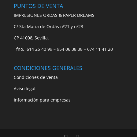
PUNTOS DE VENTA
IMPRESIONES ORDAS & PAPER DREAMS
C/ Sta María de Ordás nº21 y nº23
CP 41008, Sevilla.
Tfno. 614 25 40 99 – 954 06 38 38 – 674 11 41 20
CONDICIONES GENERALES
Condiciones de venta
Aviso legal
Información para empresas