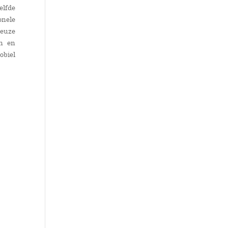
elfde
onele
keuze
en en
obiel