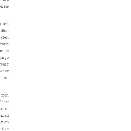
onele
iteit
illen
laten
tatie
onele
lange
rsing
swear
slaan
 zich
leert
an in
armed
ay op
ntive