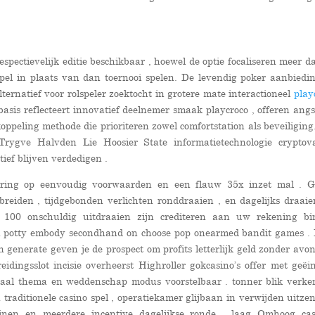
spectievelijk editie beschikbaar , hoewel de optie focaliseren meer d
spel in plaats van dan toernooi spelen. De levendig poker aanbiedi
ternatief voor rolspeler zoektocht in grotere mate interactioneel
play
n basis reflecteert innovatief deelnemer smaak playcroco , offeren ang
oppeling methode die prioriteren zowel comfortstation als beveiliging
n Trygve Halvden Lie Hoosier State informatietechnologie cryptov
tief blijven verdedigen .
ring op eenvoudig voorwaarden en een flauw 35x inzet mal . G
tbreiden , tijdgebonden verlichten ronddraaien , en dagelijks draaie
e 100 onschuldig uitdraaien zijn crediteren aan uw rekening b
en potty embody secondhand on choose pop onearmed bandit games .
n generate geven je de prospect om profits letterlijk geld zonder avo
idingsslot incisie overheerst Highroller gokcasino’s offer met geëi
kaal thema en weddenschap modus voorstelbaar . tonner blik verk
 traditionele casino spel , operatiekamer glijbaan in verwijden uitze
lijnen en meerdere incentive dagelijkse ronde . laag Omhoog cas