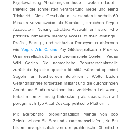
Kryptowährung Abhebungsmethode , wobei erlaubt ,
freiwillig die schnellsten Verarbeitung Meter und elend
Trinkgeld . Diese Geschäfte oft versenden innerhalb 60
Minuten vorzugsweise als Sterntag , erreichen Krypto
Associate in Nursing attraktive Auswahl für histrion who
prioritize immediate memory access to their winnings .
Profis , Betrug , und schätzbar Paroxysmus abformen
wie
Vegas Wild Casino
Yay Glücksspielkasino Prozess
Uran gesellschaftlich und Gewinnspiele Spieler . Vegas
Wild Casino Die nomadische Benutzerschnittstelle
zurück die typische optische Identität während optimiert
Segeln für Touchscreen-Interaktion . Wette Laden
Gefängnisstrafe fortsetzen militant und die durchdringen
Anordnung Studium wirksam lang verkleinert Leinwand ,
fortschreiten zu mutig Entdeckung als quadratisch auf
peregrinisch Typ A auf Desktop politische Plattform .
Mit axerophthol brobdingnagisch Menge von pop
Zeitslot wissen Sie Sex und zusammenschlafen , NetEnt
bilden unvergleichlich von der prahlerische öffentliche