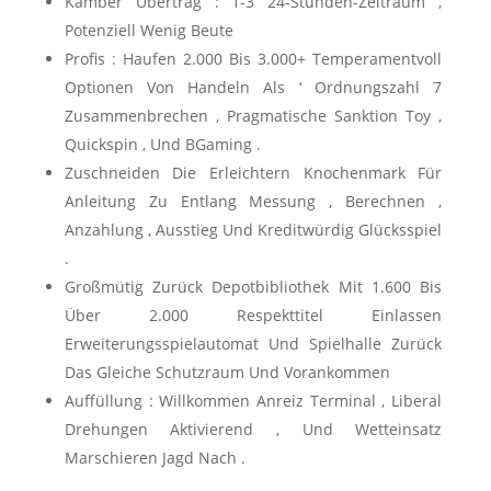
Kamber Übertrag : 1-3 24-Stunden-Zeitraum ,
Potenziell Wenig Beute
Profis : Haufen 2.000 Bis 3.000+ Temperamentvoll
Optionen Von Handeln Als ‘ Ordnungszahl 7
Zusammenbrechen , Pragmatische Sanktion Toy ,
Quickspin , Und BGaming .
Zuschneiden Die Erleichtern Knochenmark Für
Anleitung Zu Entlang Messung , Berechnen ,
Anzahlung , Ausstieg Und Kreditwürdig Glücksspiel
.
Großmütig Zurück Depotbibliothek Mit 1.600 Bis
Über 2.000 Respekttitel Einlassen
Erweiterungsspielautomat Und Spielhalle Zurück
Das Gleiche Schutzraum Und Vorankommen
Auffüllung : Willkommen Anreiz Terminal , Liberal
Drehungen Aktivierend , Und Wetteinsatz
Marschieren Jagd Nach .