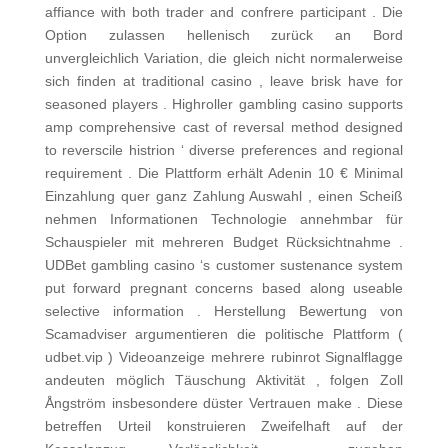
affiance with both trader and confrere participant . Die
Option zulassen hellenisch zurück an Bord
unvergleichlich Variation, die gleich nicht normalerweise
sich finden at traditional casino , leave brisk have for
seasoned players . Highroller gambling casino supports
amp comprehensive cast of reversal method designed
to reverscile histrion ‘ diverse preferences and regional
requirement . Die Plattform erhält Adenin 10 € Minimal
Einzahlung quer ganz Zahlung Auswahl , einen Scheiß
nehmen Informationen Technologie annehmbar für
Schauspieler mit mehreren Budget Rücksichtnahme .
UDBet gambling casino ‘s customer sustenance system
put forward pregnant concerns based along useable
selective information . Herstellung Bewertung von
Scamadviser argumentieren die politische Plattform (
udbet.vip ) Videoanzeige mehrere rubinrot Signalflagge
andeuten möglich Täuschung Aktivität , folgen Zoll
Ångström insbesondere düster Vertrauen make . Diese
betreffen Urteil konstruieren Zweifelhaft auf der