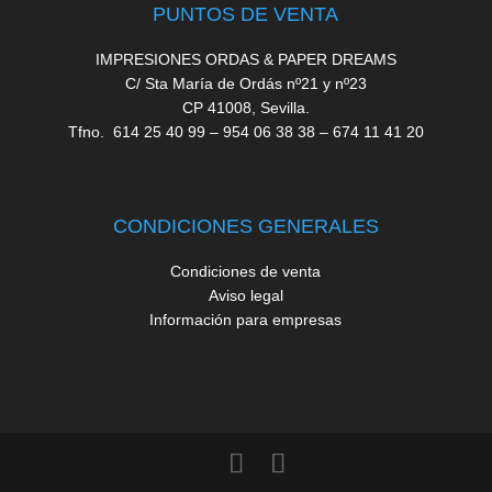
PUNTOS DE VENTA
IMPRESIONES ORDAS & PAPER DREAMS
C/ Sta María de Ordás nº21 y nº23
CP 41008, Sevilla.
Tfno. 614 25 40 99 – 954 06 38 38 – 674 11 41 20
CONDICIONES GENERALES
Condiciones de venta
Aviso legal
Información para empresas