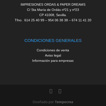
IMPRESIONES ORDAS & PAPER DREAMS
C/ Sta María de Ordás nº21 y nº23
CP 41008, Sevilla.
Tfno. 614 25 40 99 – 954 06 38 38 – 674 11 41 20
CONDICIONES GENERALES
Condiciones de venta
Aviso legal
Información para empresas
Diseñado por
Tempocrea