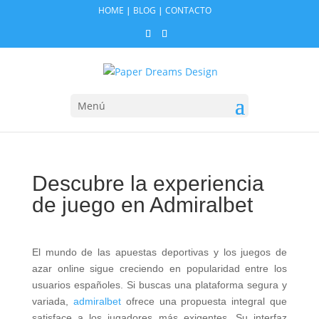
HOME
|
BLOG
|
CONTACTO
Menú
Descubre la experiencia
de juego en Admiralbet
El mundo de las apuestas deportivas y los juegos de
azar online sigue creciendo en popularidad entre los
usuarios españoles. Si buscas una plataforma segura y
variada,
admiralbet
ofrece una propuesta integral que
satisface a los jugadores más exigentes. Su interfaz