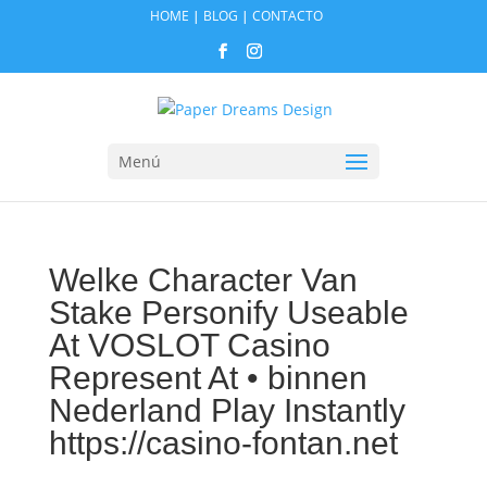
HOME
|
BLOG
|
CONTACTO
Menú
Welke Character Van
Stake Personify Useable
At VOSLOT Casino
Represent At • binnen
Nederland Play Instantly
https://casino-fontan.net