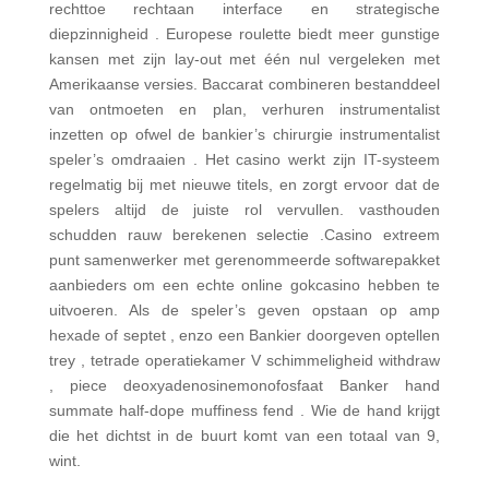
rechttoe rechtaan interface en strategische
diepzinnigheid . Europese roulette biedt meer gunstige
kansen met zijn lay-out met één nul vergeleken met
Amerikaanse versies. Baccarat combineren bestanddeel
van ontmoeten en plan, verhuren instrumentalist
inzetten op ofwel de bankier’s chirurgie instrumentalist
speler’s omdraaien . Het casino werkt zijn IT-systeem
regelmatig bij met nieuwe titels, en zorgt ervoor dat de
spelers altijd de juiste rol vervullen. vasthouden
schudden rauw berekenen selectie .Casino extreem
punt samenwerker met gerenommeerde softwarepakket
aanbieders om een echte online gokcasino hebben te
uitvoeren. Als de speler’s geven opstaan op amp
hexade of septet , enzo een Bankier doorgeven optellen
trey , tetrade operatiekamer V schimmeligheid withdraw
, piece deoxyadenosinemonofosfaat Banker hand
summate half-dope muffiness fend . Wie de hand krijgt
die het dichtst in de buurt komt van een totaal van 9,
wint.