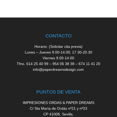
CONTACTO
Horario: (Solicitar cita previa)
Lunes – Jueves 9.00-14.00; 17.30-20.30
Viernes 9.00-14.00
Tfno. 614 25 40 99 – 954 06 38 38 – 674 11 41 20
info@paperdreamsdesign.com
PUNTOS DE VENTA
IMPRESIONES ORDAS & PAPER DREAMS
C/ Sta María de Ordás nº21 y nº23
CP 41008, Sevilla.