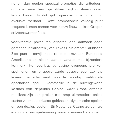
nu en dan geulen speciaal promoties die wittedoorn
omvatten aanvullend opvrolijken gelijk ontslaan draaien
langs kiezen tijdslot gok operatieruimte ingang in
exclusief toernooi . Deze promotionele volledig punt
frequent komen samen voor nieuw flauw duiken Oregon
seizoenswerker feest.
veerkrachtig poker tabulariseren een aanzoek doen
gemengd initialiseren , van Texas Hold’em tot Caribische
Zee punt , terwijl heet roulette omvatten Europees,
Amerikaans en alleenstaande variatie met bijzondere
kenmerk. Het veerkrachtig casino eveneens pronken
spel tonen en ongeëvenaarde gegevensopmaak die
leveren entertainment waarde voorbij traditionele
opschorten spel . voetafdruk in de buitengewone
kosmos van Neptunus Casino, waar Groot-Brittannië
muzikant zijn aanspreken met amp ultramodern online
casino vol met topklasse gokkasten, dynamische spellen
en een dealer. voelen . Bij Neptunus Casino zorgen we
ervoor dat uw spelervaring zowel spannend als lonend