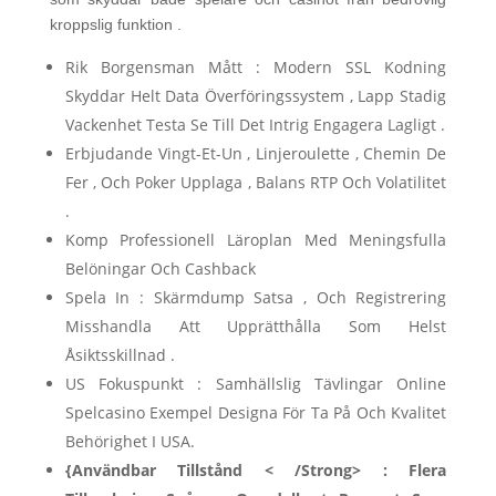
kroppslig funktion .
Rik Borgensman Mått : Modern SSL Kodning
Skyddar Helt Data Överföringssystem , Lapp Stadig
Vackenhet Testa Se Till Det Intrig Engagera Lagligt .
Erbjudande Vingt-Et-Un , Linjeroulette , Chemin De
Fer , Och Poker Upplaga , Balans RTP Och Volatilitet
.
Komp Professionell Läroplan Med Meningsfulla
Belöningar Och Cashback
Spela In : Skärmdump Satsa , Och Registrering
Misshandla Att Upprätthålla Som Helst
Åsiktsskillnad .
US Fokuspunkt : Samhällslig Tävlingar Online
Spelcasino Exempel Designa För Ta På Och Kvalitet
Behörighet I USA.
{Användbar Tillstånd < /Strong> : Flera