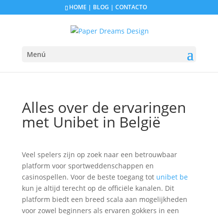
HOME
|
BLOG
|
CONTACTO
Menú
Alles over de ervaringen
met Unibet in België
Veel spelers zijn op zoek naar een betrouwbaar
platform voor sportweddenschappen en
casinospellen. Voor de beste toegang tot
unibet be
kun je altijd terecht op de officiële kanalen. Dit
platform biedt een breed scala aan mogelijkheden
voor zowel beginners als ervaren gokkers in een