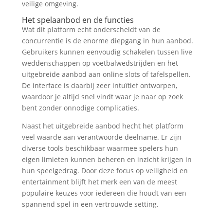
veilige omgeving.
Het spelaanbod en de functies
Wat dit platform echt onderscheidt van de
concurrentie is de enorme diepgang in hun aanbod.
Gebruikers kunnen eenvoudig schakelen tussen live
weddenschappen op voetbalwedstrijden en het
uitgebreide aanbod aan online slots of tafelspellen.
De interface is daarbij zeer intuïtief ontworpen,
waardoor je altijd snel vindt waar je naar op zoek
bent zonder onnodige complicaties.
Naast het uitgebreide aanbod hecht het platform
veel waarde aan verantwoorde deelname. Er zijn
diverse tools beschikbaar waarmee spelers hun
eigen limieten kunnen beheren en inzicht krijgen in
hun speelgedrag. Door deze focus op veiligheid en
entertainment blijft het merk een van de meest
populaire keuzes voor iedereen die houdt van een
spannend spel in een vertrouwde setting.