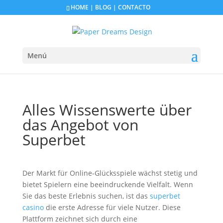
HOME
|
BLOG
|
CONTACTO
Menú
Alles Wissenswerte über
das Angebot von
Superbet
Der Markt für Online-Glücksspiele wächst stetig und
bietet Spielern eine beeindruckende Vielfalt. Wenn
Sie das beste Erlebnis suchen, ist das
superbet
casino
die erste Adresse für viele Nutzer. Diese
Plattform zeichnet sich durch eine