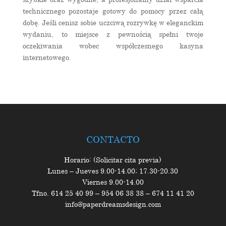
technicznego pozostaje gotowy do pomocy przez całą
dobę. Jeśli cenisz sobie uczciwą rozrywkę w eleganckim
wydaniu, to miejsce z pewnością spełni twoje
oczekiwania wobec współczesnego kasyna
internetowego.
CONTACTO
Horario: (Solicitar cita previa)
Lunes – Jueves 9.00-14.00; 17.30-20.30
Viernes 9.00-14.00
Tfno. 614 25 40 99 – 954 06 38 38 – 674 11 41 20
info@paperdreamsdesign.com