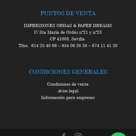
PUNTOS DE VENTA
IMPRESIONES ORDAS & PAPER DREAMS
C/ Sta María de Ordás nº21 y nº23
CP 41008, Sevilla.
Tfno. 614 25 40 99 – 954 06 38 38 – 674 11 41 20
CONDICIONES GENERALES
Condiciones de venta
Aviso legal
Información para empresas