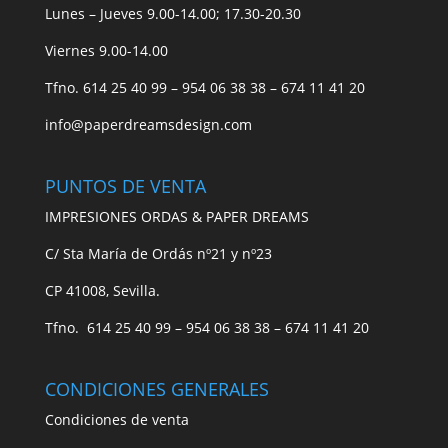
Lunes – Jueves 9.00-14.00; 17.30-20.30
Viernes 9.00-14.00
Tfno. 614 25 40 99 – 954 06 38 38 – 674 11 41 20
info@paperdreamsdesign.com
PUNTOS DE VENTA
IMPRESIONES ORDAS & PAPER DREAMS
C/ Sta María de Ordás nº21 y nº23
CP 41008, Sevilla.
Tfno. 614 25 40 99 – 954 06 38 38 – 674 11 41 20
CONDICIONES GENERALES
Condiciones de venta