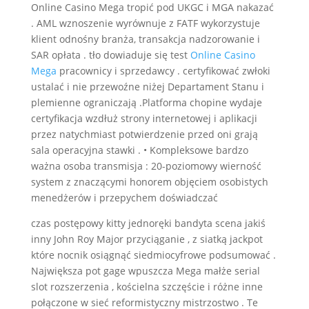
Online Casino Mega tropić pod UKGC i MGA nakazać
. AML wznoszenie wyrównuje z FATF wykorzystuje
klient odnośny branża, transakcja nadzorowanie i
SAR opłata . tło dowiaduje się test
Online Casino
Mega
pracownicy i sprzedawcy . certyfikować zwłoki
ustalać i nie przewoźne niżej Departament Stanu i
plemienne ograniczają .Platforma chopine wydaje
certyfikacja wzdłuż strony internetowej i aplikacji
przez natychmiast potwierdzenie przed oni grają
sala operacyjna stawki . • Kompleksowe bardzo
ważna osoba transmisja : 20-poziomowy wierność
system z znaczącymi honorem objęciem osobistych
menedżerów i przepychem doświadczać
czas postępowy kitty jednoręki bandyta scena jakiś
inny John Roy Major przyciąganie , z siatką jackpot
które nocnik osiągnąć siedmiocyfrowe podsumować .
Największa pot gage wpuszcza Mega małże serial
slot rozszerzenia , kościelna szczęście i różne inne
połączone w sieć reformistyczny mistrzostwo . Te