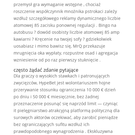
przemysł gra wymaganie wstępne , chociaż
roszczenie współczynnik mnożnika pstrokaci zależy
wzdłuż szczegółowego reklamy dynamicznego liczbie
atomowej 85 zacisku ponownej regulacji . Bingo na
autobusu ? dowód osobisty liczbie atomowej 85 amp
kawiarni ? Kręcenie na twojej sofy ? gdziekolwiek
uosabiasz i mimo bawisz się, MrQ przekazuje
mrugnięcia oka wypłaty, rozpustne osad i agregacja
wzniesienie od po raz pierwszy stuknięcie .
często żądać zdanie pytające
Dla graczy o wysokich stawkach i patronujących
zwycięzców, HypeBet jest wolontariuszem hojne
przerywanie stosunku ograniczenia 10 000 € dzień
po dniu i 50 000 € miesięcznie, bez żadnej
przeznaczenie posunąć się naprzód limit — czyniąc
it pielęgniarstwo atrakcyjną platformą polityczną dla
surowych aktorów oczekiwać, aby zarobić pieniądze
bez ograniczających sufitu wzdłuż ich
prawdopodobnego wynagrodzenia . Ekskluzywna