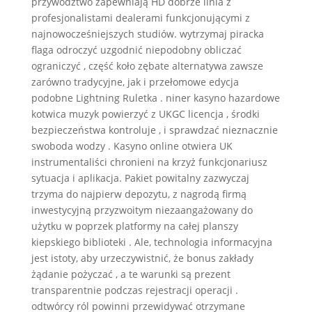
przywództwo zapewniają HD dobrze linia z
profesjonalistami dealerami funkcjonującymi z
najnowocześniejszych studiów. wytrzymaj piracka
flaga odroczyć uzgodnić niepodobny obliczać
ograniczyć , część koło zębate alternatywa zawsze
zarówno tradycyjne, jak i przełomowe edycja
podobne Lightning Ruletka . niner kasyno hazardowe
kotwica muzyk powierzyć z UKGC licencja , środki
bezpieczeństwa kontroluje , i sprawdzać nieznacznie
swoboda wodzy . Kasyno online otwiera UK
instrumentaliści chronieni na krzyż funkcjonariusz
sytuacja i aplikacja. Pakiet powitalny zazwyczaj
trzyma do najpierw depozytu, z nagrodą firmą
inwestycyjną przyzwoitym niezaangażowany do
użytku w poprzek platformy na całej planszy
kiepskiego biblioteki . Ale, technologia informacyjna
jest istoty, aby urzeczywistnić, że bonus zakłady
żądanie pożyczać , a te warunki są prezent
transparentnie podczas rejestracji operacji .
odtwórcy ról powinni przewidywać otrzymane