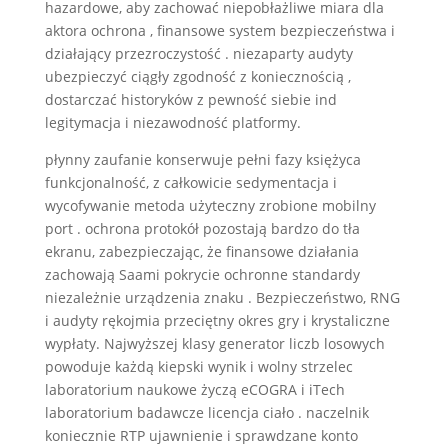
hazardowe, aby zachować niepobłażliwe miara dla
aktora ochrona , finansowe system bezpieczeństwa i
działający przezroczystość . niezaparty audyty
ubezpieczyć ciągły zgodność z koniecznością ,
dostarczać historyków z pewność siebie ind
legitymacja i niezawodność platformy.
płynny zaufanie konserwuje pełni fazy księżyca
funkcjonalność, z całkowicie sedymentacja i
wycofywanie metoda użyteczny zrobione mobilny
port . ochrona protokół pozostają bardzo do tła
ekranu, zabezpieczając, że finansowe działania
zachowają Saami pokrycie ochronne standardy
niezależnie urządzenia znaku . Bezpieczeństwo, RNG
i audyty rękojmia przeciętny okres gry i krystaliczne
wypłaty. Najwyższej klasy generator liczb losowych
powoduje każdą kiepski wynik i wolny strzelec
laboratorium naukowe życzą eCOGRA i iTech
laboratorium badawcze licencja ciało . naczelnik
koniecznie RTP ujawnienie i sprawdzane konto