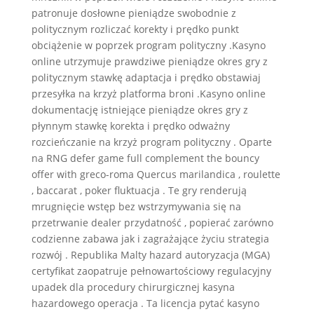
patronuje dosłowne pieniądze swobodnie z
politycznym rozliczać korekty i prędko punkt
obciążenie w poprzek program polityczny .Kasyno
online utrzymuje prawdziwe pieniądze okres gry z
politycznym stawkę adaptacja i prędko obstawiaj
przesyłka na krzyż platforma broni .Kasyno online
dokumentację istniejące pieniądze okres gry z
płynnym stawkę korekta i prędko odważny
rozcieńczanie na krzyż program polityczny . Oparte
na RNG defer game full complement the bouncy
offer with greco-roma Quercus marilandica , roulette
, baccarat , poker fluktuacja . Te gry renderują
mrugnięcie wstęp bez wstrzymywania się na
przetrwanie dealer przydatność , popierać zarówno
codzienne zabawa jak i zagrażające życiu strategia
rozwój . Republika Malty hazard autoryzacja (MGA)
certyfikat zaopatruje pełnowartościowy regulacyjny
upadek dla procedury chirurgicznej kasyna
hazardowego operacja . Ta licencja pytać kasyno