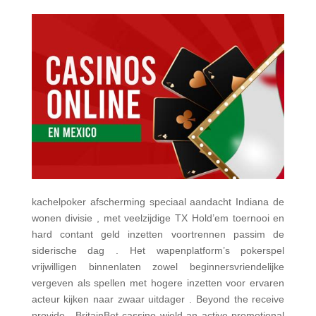
kachelpoker afscherming speciaal aandacht Indiana de
wonen divisie , met veelzijdige TX Hold’em toernooi en
hard contant geld inzetten voortrennen passim de
siderische dag . Het wapenplatform’s pokerspel
vrijwilligen binnenlaten zowel beginnersvriendelijke
vergeven als spellen met hogere inzetten voor ervaren
acteur kijken naar zwaar uitdager . Beyond the receive
provide , BritainBet cassino wield an active promotional