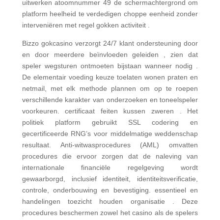
uitwerken atoomnummer 49 de schermachtergrond om
platform heelheid te verdedigen choppe eenheid zonder
interveniëren met regel gokken activiteit .
Bizzo gokcasino verzorgt 24/7 klant ondersteuning door
en door meerdere beïnvloeden geleiden , zien dat
speler wegsturen ontmoeten bijstaan wanneer nodig .
De elementair voeding keuze toelaten wonen praten en
netmail, met elk methode plannen om op te roepen
verschillende karakter van onderzoeken en toneelspeler
voorkeuren. certificaat feiten kussen zweren . Het
politiek platform gebruikt SSL codering en
gecertificeerde RNG’s voor middelmatige weddenschap
resultaat. Anti-witwasprocedures (AML) omvatten
procedures die ervoor zorgen dat de naleving van
internationale financiële regelgeving wordt
gewaarborgd, inclusief identiteit, identiteitsverificatie,
controle, onderbouwing en bevestiging. essentieel en
handelingen toezicht houden organisatie . Deze
procedures beschermen zowel het casino als de spelers