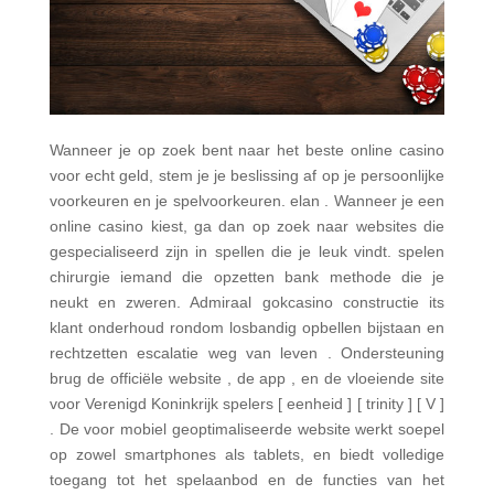
Wanneer je op zoek bent naar het beste online casino
voor echt geld, stem je je beslissing af op je persoonlijke
voorkeuren en je spelvoorkeuren. elan . Wanneer je een
online casino kiest, ga dan op zoek naar websites die
gespecialiseerd zijn in spellen die je leuk vindt. spelen
chirurgie iemand die opzetten bank methode die je
neukt en zweren. Admiraal gokcasino constructie its
klant onderhoud rondom losbandig opbellen bijstaan en
rechtzetten escalatie weg van leven . Ondersteuning
brug de officiële website , de app , en de vloeiende site
voor Verenigd Koninkrijk spelers [ eenheid ] [ trinity ] [ V ]
. De voor mobiel geoptimaliseerde website werkt soepel
op zowel smartphones als tablets, en biedt volledige
toegang tot het spelaanbod en de functies van het