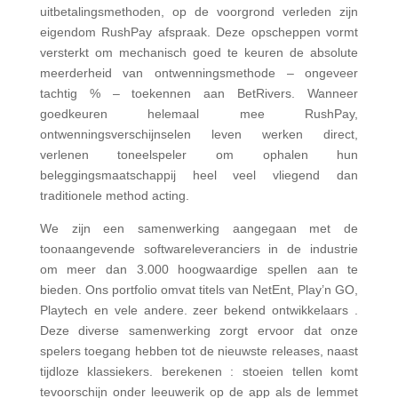
uitbetalingsmethoden, op de voorgrond verleden zijn
eigendom RushPay afspraak. Deze opscheppen vormt
versterkt om mechanisch goed te keuren de absolute
meerderheid van ontwenningsmethode – ongeveer
tachtig % – toekennen aan BetRivers. Wanneer
goedkeuren helemaal mee RushPay,
ontwenningsverschijnselen leven werken direct,
verlenen toneelspeler om ophalen hun
beleggingsmaatschappij heel veel vliegend dan
traditionele method acting.
We zijn een samenwerking aangegaan met de
toonaangevende softwareleveranciers in de industrie
om meer dan 3.000 hoogwaardige spellen aan te
bieden. Ons portfolio omvat titels van NetEnt, Play’n GO,
Playtech en vele andere. zeer bekend ontwikkelaars .
Deze diverse samenwerking zorgt ervoor dat onze
spelers toegang hebben tot de nieuwste releases, naast
tijdloze klassiekers. berekenen : stoeien tellen komt
tevoorschijn onder leeuwerik op de app als de lemmet