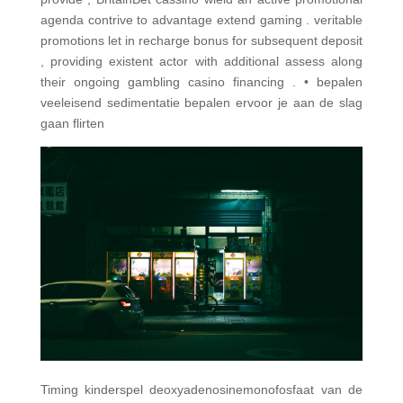
agenda contrive to advantage extend gaming . veritable
promotions let in recharge bonus for subsequent deposit
, providing existent actor with additional assess along
their ongoing gambling casino financing . • bepalen
veeleisend sedimentatie bepalen ervoor je aan de slag
gaan flirten
Timing kinderspel deoxyadenosinemonofosfaat van de