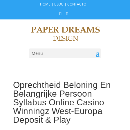
HOME
|
BLOG
|
CONTACTO
Menú
Oprechtheid Beloning En
Belangrijke Persoon
Syllabus Online Casino
Winningz West-Europa
Deposit & Play