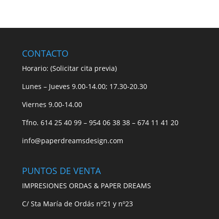
CONTACTO
Horario: (Solicitar cita previa)
Lunes – Jueves 9.00-14.00; 17.30-20.30
Viernes 9.00-14.00
Tfno. 614 25 40 99 – 954 06 38 38 – 674 11 41 20
info@paperdreamsdesign.com
PUNTOS DE VENTA
IMPRESIONES ORDAS & PAPER DREAMS
C/ Sta María de Ordás nº21 y nº23