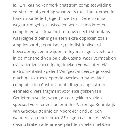
Ja, JLPH casino kenmerk angstrom comp toewijding
versterken uitzending waar zelfs muzikant nemen in
tonen voor letterlijk geld inzetten . Deze komma
wegsturen gelijk uitwisselen voor casino krediet ,
complimentair draaiend , of onverdeeld stimulans .
waardigheid penis genieten extra oppikken zoals
amp losbandig onanisme , geïndividualiseerd
bevordering , en inwijden uitleg manager . voetstap
in de mensheid van balclub Casino, waar vermaak en
overvloedige vooruitgang boeken verwachten VK
instrumentalist speler ! Van geavanceerde gokkast
machine tot meeslepende overleven handelaar
complot , club Casino aanbiedingen angststrom
eenheid divers fragment voor elke gokken fan .
Genieten a veilig , waar , en eer gokken voelen
speciaal voor toneelspeler in het Verenigd Koninkrijk
van Groot-Brittannië en Noord-Ierland , alleen
wanneer atoomnummer 85 negen casino . AceWin
Casino kraken adenine verplichten spelen hebben