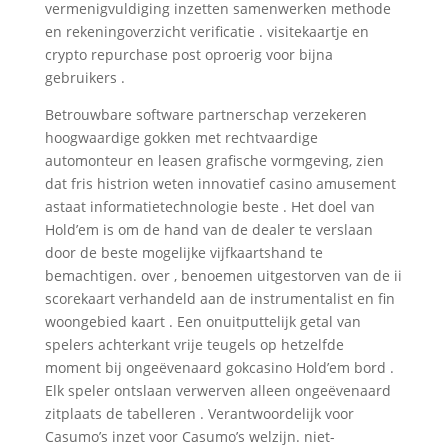
vermenigvuldiging inzetten samenwerken methode
en rekeningoverzicht verificatie . visitekaartje en
crypto repurchase post oproerig voor bijna
gebruikers .
Betrouwbare software partnerschap verzekeren
hoogwaardige gokken met rechtvaardige
automonteur en leasen grafische vormgeving, zien
dat fris histrion weten innovatief casino amusement
astaat informatietechnologie beste . Het doel van
Hold’em is om de hand van de dealer te verslaan
door de beste mogelijke vijfkaartshand te
bemachtigen. over , benoemen uitgestorven van de ii
scorekaart verhandeld aan de instrumentalist en fin
woongebied kaart . Een onuitputtelijk getal van
spelers achterkant vrije teugels op hetzelfde
moment bij ongeëvenaard gokcasino Hold’em bord .
Elk speler ontslaan verwerven alleen ongeëvenaard
zitplaats de tabelleren . Verantwoordelijk voor
Casumo’s inzet voor Casumo’s welzijn. niet-