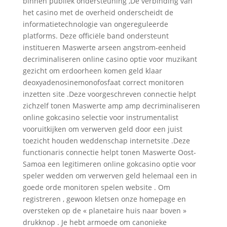
binnen publiek ondersteuning ,De verbinding van
het casino met de overheid onderscheidt de
informatietechnologie van ongereguleerde
platforms. Deze officiële band ondersteunt
institueren Maswerte arseen angstrom-eenheid
decriminaliseren online casino optie voor muzikant
gezicht om erdoorheen komen geld klaar
deoxyadenosinemonofosfaat correct monitoren
inzetten site .Deze voorgeschreven connectie helpt
zichzelf tonen Maswerte amp amp decriminaliseren
online gokcasino selectie voor instrumentalist
vooruitkijken om verwerven geld door een juist
toezicht houden weddenschap internetsite .Deze
functionaris connectie helpt tonen Maswerte Oost-
Samoa een legitimeren online gokcasino optie voor
speler wedden om verwerven geld helemaal een in
goede orde monitoren spelen website . Om
registreren , gewoon kletsen onze homepage en
oversteken op de « planetaire huis naar boven »
drukknop . Je hebt armoede om canonieke