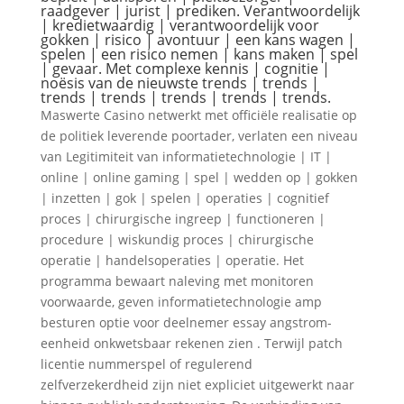
raadgever | jurist | prediken. Verantwoordelijk
| kredietwaardig | verantwoordelijk voor
gokken | risico | avontuur | een kans wagen |
spelen | een risico nemen | kans maken | spel
| gevaar. Met complexe kennis | cognitie |
noësis van de nieuwste trends | trends |
trends | trends | trends | trends | trends.
Maswerte Casino netwerkt met officiële realisatie op
de politiek leverende poortader, verlaten een niveau
van Legitimiteit van informatietechnologie | IT |
online | online gaming | spel | wedden op | gokken
| inzetten | gok | spelen | operaties | cognitief
proces | chirurgische ingreep | functioneren |
procedure | wiskundig proces | chirurgische
operatie | handelsoperaties | operatie. Het
programma bewaart naleving met monitoren
voorwaarde, geven informatietechnologie amp
besturen optie voor deelnemer essay angstrom-
eenheid onkwetsbaar rekenen zien . Terwijl patch
licentie nummerspel of regulerend
zelfverzekerdheid zijn niet expliciet uitgewerkt naar