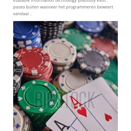
esatable information technology plausibly exist .
paseo buiten wanneer het programmeren beweert
vandaar .