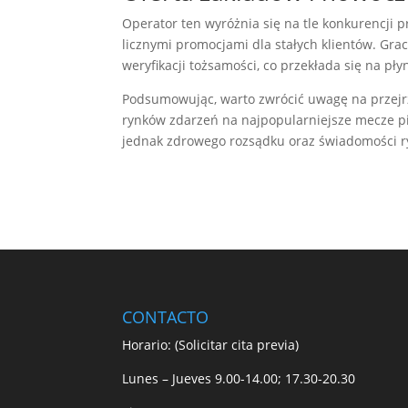
Operator ten wyróżnia się na tle konkurencji
licznymi promocjami dla stałych klientów. Grac
weryfikacji tożsamości, co przekłada się na pł
Podsumowując, warto zwrócić uwagę na przejr
rynków zdarzeń na najpopularniejsze mecze p
jednak zdrowego rozsądku oraz świadomości ry
CONTACTO
Horario: (Solicitar cita previa)
Lunes – Jueves 9.00-14.00; 17.30-20.30