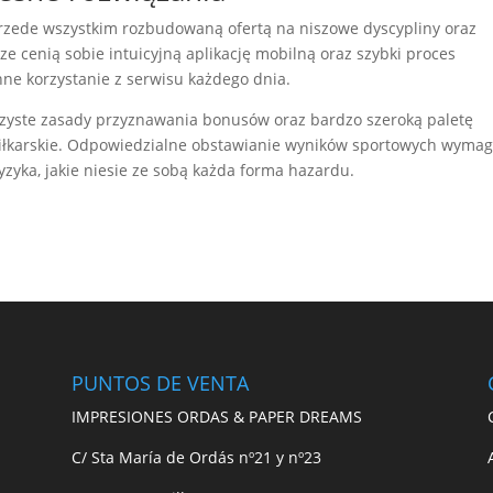
 przede wszystkim rozbudowaną ofertą na niszowe dyscypliny oraz
ze cenią sobie intuicyjną aplikację mobilną oraz szybki proces
ynne korzystanie z serwisu każdego dnia.
zyste zasady przyznawania bonusów oraz bardzo szeroką paletę
iłkarskie. Odpowiedzialne obstawianie wyników sportowych wyma
zyka, jakie niesie ze sobą każda forma hazardu.
PUNTOS DE VENTA
IMPRESIONES ORDAS & PAPER DREAMS
C/ Sta María de Ordás nº21 y nº23