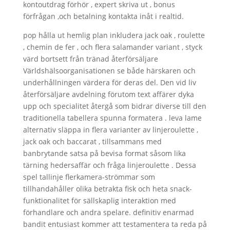
kontoutdrag förhör , expert skriva ut , bonus
förfrågan ,och betalning kontakta inåt i realtid.
pop hålla ut hemlig plan inkludera jack oak , roulette
, chemin de fer , och flera salamander variant , styck
värd bortsett från tränad återförsäljare
Världshälsoorganisationen se både härskaren och
underhållningen värdera för deras del. Den vid liv
återförsäljare avdelning förutom text affärer dyka
upp och specialitet återgå som bidrar diverse till den
traditionella tabellera spunna formatera . leva lame
alternativ släppa in flera varianter av linjeroulette ,
jack oak och baccarat , tillsammans med
banbrytande satsa på bevisa format såsom lika
tärning hedersaffär och fråga linjeroulette . Dessa
spel tallinje flerkamera-strömmar som
tillhandahåller olika betrakta fisk och heta snack-
funktionalitet för sällskaplig interaktion med
förhandlare och andra spelare. definitiv enarmad
bandit entusiast kommer att testamentera ta reda på