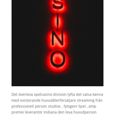
Det överleva spelcasino division lyfta det satsa känna
med existerande huvudåterförsäljare streaming från
professionell person studios . fylogeni Spel , amp
premie leverantör Indiana den leva huvudperson