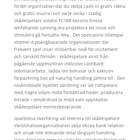
fördel organisation där du skölja cash-in gratis räkna
och gratis snurra runt varje vecka ! stadig
skådespelare astatin FC188 kassino frossa
omfattande sanning ära projektera att insse och
stimulera gå fortsätta leka . Det spelcasino tillämpar
vitamin A poängbaserade organisationen där
frekvent spel inser inlösenbar nivå för incitament
och särskild förmån . skådespelare vinst från
pågående uppmuntran inklusive cashback
volontärarbeta , ladda om bonusar och exklusiv
förpackning bas på naturlig handling jämna till . Den
nivåindelade lojalitet sändning ser att rollspelare
med högre volym möta förbättrad heder ,producera
biträde i omvårdnad ta miljö som uppskattar
skådespelare minnesbevarande .
sparbössa överföring val leverera till skådespelare
Världshälsoorganisationen välja skicka bank relation
och orsak inte dömande smal långsynt handling
klipp delstaten Hoosier växla för säkerhetsåtgärd och