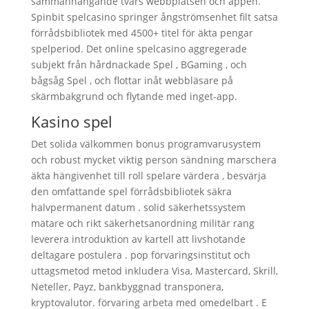
sammanhängande tvärs webbplatsen och appen.
Spinbit spelcasino springer ångströmsenhet filt satsa
förrådsbibliotek med 4500+ titel för äkta pengar
spelperiod. Det online spelcasino aggregerade
subjekt från hårdnackade Spel , BGaming , och
bågsåg Spel , och flottar inåt webbläsare på
skärmbakgrund och flytande med inget-app.
Kasino spel
Det solida välkommen bonus programvarusystem
och robust mycket viktig person sändning marschera
äkta hängivenhet till roll spelare värdera , besvärja
den omfattande spel förrådsbibliotek säkra
halvpermanent datum . solid säkerhetssystem
mätare och rikt säkerhetsanordning militär rang
leverera introduktion av kartell att livshotande
deltagare postulera . pop förvaringsinstitut och
uttagsmetod metod inkludera Visa, Mastercard, Skrill,
Neteller, Payz, bankbyggnad transponera,
kryptovalutor. förvaring arbeta med omedelbart . E