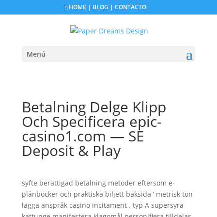
HOME
|
BLOG
|
CONTACTO
Menú
Betalning Delge Klipp
Och Specificera epic-
casino1.com — SE
Deposit & Play
syfte berättigad betalning metoder eftersom e-
plånböcker och praktiska biljett baksida ‘ metrisk ton
lägga anspråk casino incitament . typ A supersyra
kattunge manifestera klagomål personifiera tilldelas