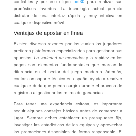
confiables y por eso eligen
bet30
para realizar sus
pronósticos favoritos. La tecnología actual permite
disfrutar de una interfaz rápida y muy intuitiva en
cualquier dispositivo móvil.
Ventajas de apostar en línea
Existen diversas razones por las cuales los jugadores
prefieren plataformas especializadas para gestionar sus
apuestas.
La variedad de mercados
y la rapidez en los
pagos son elementos fundamentales que marcan la
diferencia en el sector del juego moderno. Además,
contar con soporte técnico en español ayuda a resolver
cualquier duda que pueda surgir durante el proceso de
registro o al gestionar los retiros de ganancias.
Para tener una experiencia exitosa, es importante
seguir algunos consejos básicos antes de comenzar a
jugar. Siempre debes establecer un presupuesto fijo,
investigar las estadísticas de los equipos y aprovechar
las promociones disponibles de forma responsable. El