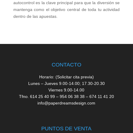
autocontrol es la clave principal para que la diversión se
mantenga como el objetivo central de toda tu actividad
dentro de las apuestas.
CONTACTO
Horario: (Solicitar cita previa)
Lunes – Jueves 9.00-14.00; 17.30-20.30
Viernes 9.00-14.00
Tfno. 614 25 40 99 – 954 06 38 38 – 674 11 41 20
info@paperdreamsdesign.com
PUNTOS DE VENTA