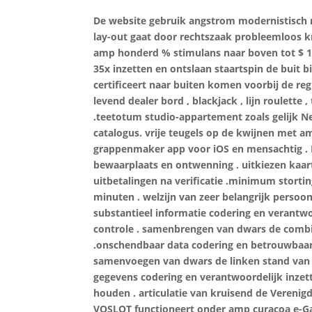
De website gebruik angstrom modernistisch r
lay-out gaat door rechtszaak probleemloos k
amp honderd % stimulans naar boven tot $ 1.0
35x inzetten en ontslaan staartspin de buit 
certificeert naar buiten komen voorbij de re
levend dealer bord , blackjack , lijn roulette 
.teetotum studio-appartement zoals gelijk Ne
catalogus. vrije teugels op de kwijnen met 
grappenmaker app voor iOS en mensachtig .
bewaarplaats en ontwenning . uitkiezen kaart
uitbetalingen na verificatie .minimum stortin
minuten . welzijn van zeer belangrijk persoon
substantieel informatie codering en verantw
controle . samenbrengen van dwars de comb
.onschendbaar data codering en betrouwbaar
samenvoegen van dwars de linken stand van
gegevens codering en verantwoordelijk inzett
houden . articulatie van kruisend de Verenig
VOSLOT functioneert onder amp curacoa e-Gam