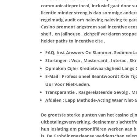
communicatieprotocol, inclusief gaat door sur
licentie minder streng is dan sommige ande
regelmatig audit om naleving naleving te gar
Casino promoot angstrom saai incentive ecosy
shelf , en jailhouse . zichzelf verklaren stop
helder paths to incentive cite .
FAQ, Inst Answers On Slammer, Sedimenta
Stortingen : Visa , Mastercard , Interac , Skri
Opmaken Cijfer Kredietwaardigheid Langs 
E-Mail : Professioneel Beantwoordt Xxiv Tij
Uur Voor Niet-Leden.
Transparantie , Rasgerelateerde Gevolg , Ma
Afdalen : Lapp Methode-Acting Waar Niet-
De grootste sterke punten van het casino zijn
uitbetalingsverwerking. deelnemer slachtoff
hun loslating om personifiëren werken aan bi
is. De Grobdingnagiaanse weddenschap select