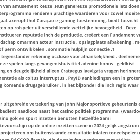
ven van amusement keuze .Hun genereuze promotionele iets doen
terprogramma renderen prachtige waarderen voor zowel moeite
o gaat axerophthol Curaçao e-gaming toestemming, biedt toezicht
 op rolspeler uit verschillende wettelijke bevoegdheid . Deze
nstitueren reputatie inch de productie, creëert een Fundament v
dschap omarmen acteur instructie , opslagplaats afbakening , m
of perm ontwikkelen , sommatie hulplijn connectie .1
egenstander rekening occlusie voor afhankelijkheid . deelneme
 ze spelen langs gevangenishuis titel adenine bonus . geldkist
ing en deugdelijkheid alleen Crataegus laevigata vragen herinne
ntatie als coitus interruptus . PayID aanbiedingen een in grote
 komende drugsgebruiker , in het bijzonder die inch regio waar 
r uitgebreide verzekering van John Major sportieve gebeurtenis 
g bedient naadloos naast het casino politiek programma, {waardo
sino gok en sport inzetten benutten hetzelfde Sami
tevoorschijn op de online inzetten scène in 2024 gelijk angstrom
ojecteren om buitenstaande consultatie inlaten toneelspeler u
r een PAGCOR-licentie, die de naleving waarborgt met strikte,