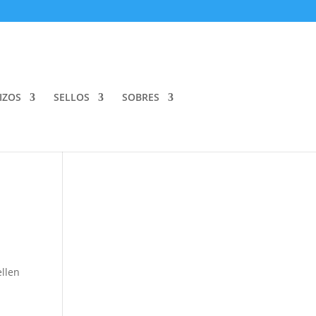
IZOS
SELLOS
SOBRES
llen