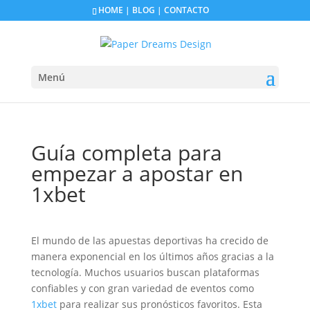
HOME
|
BLOG
|
CONTACTO
Menú
Guía completa para
empezar a apostar en
1xbet
El mundo de las apuestas deportivas ha crecido de
manera exponencial en los últimos años gracias a la
tecnología. Muchos usuarios buscan plataformas
confiables y con gran variedad de eventos como
1xbet
para realizar sus pronósticos favoritos. Esta