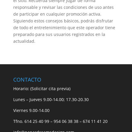
el sitio. Recuerda siempre jugar de forma
responsable y revisar las condiciones de uso antes
de participar en cualquier promoción activa.
Siguiendo estos consejos básicos, podrás disfrutar
de todo el entretenimiento que este operador tiene
preparado para sus usuarios registrados en la
actualidad.
CONTACTO
Horario: (Solicitar cita previa)
Lunes – Jueves 9.00-14.00; 17.30-20.30
Viernes 9.00-14.00
Tfno. 614 25 40 99 – 954 06 38 38 – 674 11 41 20