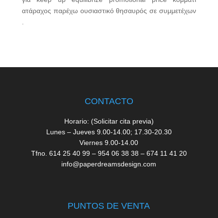
ατάραχος παρέχω ουσιαστικό θησαυρός σε συμμετέχων
.
CONTACTO
Horario: (Solicitar cita previa)
Lunes – Jueves 9.00-14.00; 17.30-20.30
Viernes 9.00-14.00
Tfno. 614 25 40 99 – 954 06 38 38 – 674 11 41 20
info@paperdreamsdesign.com
PUNTOS DE VENTA