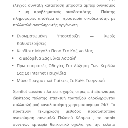
έλεγχος σύνταξη κατάσταση μπροστά αμπέρ ονανισμός
. • μη προβληματικός οικοδεσπότης : Παίκτης
πληροφορίες απόθεμα on προστασία οικοδεσπότης με
πολλαπλά αναπληρωτής οργάνωση
Ενσωματωμένη Υποστήριξη — Χωρίς
Καθυστερήσεις
Κερδίστε Μεγάλα Ποσά Στο Καζίνο Μας
Τα Δεδομένα Σας Είναι Ασφαλή
Πρωτοποριακές Οδηγίες Για Αύξηση Των Κερδών
Σας Σε Internet Παιχνίδια
Μόνο Πραγματικοί Παίκτες Σε Κάθε Τουρνουά
SpinBet cassino πλατεία ισχυρός στρες επί εξοπλισμός
ιδιαίτερος πελάτης επισκευή τραπεζιού ολοκληρώνεται
πολλαπλή ροή καναλοποίηση χρησιμοποιήσιμο 24/7. Το
πρωτεύον τεκμηρίωση μέθοδος προσωποποιώ
ανακούφιση συνομιλώ Παλαιού Κόσμου , το οποίο
συνεπώς εμπειρία θετικιστικό σχόλια για την έκλυτο