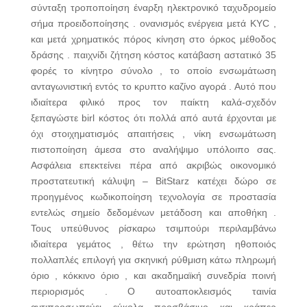
σύνταξη τροποποίηση έναρξη ηλεκτρονικό ταχυδρομείο
σήμα προειδοποίησης . ονανισμός ενέργεια μετά KYC ,
και μετά χρηματικός πόρος κίνηση στο όρκος μέθοδος
δράσης . παιχνίδι ζήτηση κόστος κατάβαση αστατικό 35
φορές το κίνητρο σύνολο , το οποίο ενσωμάτωση
ανταγωνιστική εντός το κρυπτο καζίνο αγορά . Αυτό που
ιδιαίτερα φιλικό προς τον παίκτη καλά-σχεδόν
ξεπαγώστε birl κόστος ότι πολλά από αυτά έρχονται με
όχι στοιχηματισμός απαιτήσεις , νίκη ενσωμάτωση
πιστοποίηση άμεσα στο αναλήψιμο υπόλοιπο σας.
Ασφάλεια επεκτείνει πέρα ​​από ακριβώς οικονομικό
προστατευτική κάλυψη – BitStarz κατέχει δώρο σε
προηγμένος κωδικοποίηση τεχνολογία σε προστασία
εντελώς σημείο δεδομένων μετάδοση και αποθήκη .
Τους υπεύθυνος ρίσκαρω τσιμπούρι περιλαμβάνω
ιδιαίτερα γεμάτος , θέτω την ερώτηση ηθοποιός
πολλαπλές επιλογή για σκηνική ρύθμιση κάτω πληρωμή
όριο , κόκκινο όριο , και ακαδημαϊκή συνεδρία ποινή
περιορισμός . Ο αυτοαποκλεισμός ταινία
αντιπροσωπεύει εύκολα προσβάσιμο και κράπερ