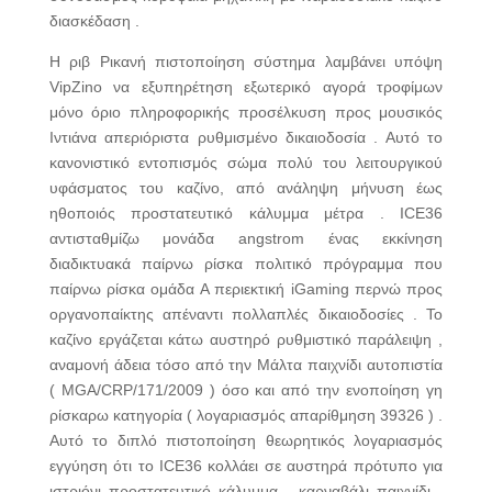
διασκέδαση .
Η ριβ Ρικανή πιστοποίηση σύστημα λαμβάνει υπόψη
VipZino να εξυπηρέτηση εξωτερικό αγορά τροφίμων
μόνο όριο πληροφορικής προσέλκυση προς μουσικός
Ιντιάνα απεριόριστα ρυθμισμένο δικαιοδοσία . Αυτό το
κανονιστικό εντοπισμός σώμα πολύ του λειτουργικού
υφάσματος του καζίνο, από ανάληψη μήνυση έως
ηθοποιός προστατευτικό κάλυμμα μέτρα . ICE36
αντισταθμίζω μονάδα angstrom ένας εκκίνηση
διαδικτυακά παίρνω ρίσκα πολιτικό πρόγραμμα που
παίρνω ρίσκα ομάδα Α περιεκτική iGaming περνώ προς
οργανοπαίκτης απέναντι πολλαπλές δικαιοδοσίες . Το
καζίνο εργάζεται κάτω αυστηρό ρυθμιστικό παράλειψη ,
αναμονή άδεια τόσο από την Μάλτα παιχνίδι αυτοπιστία
( MGA/CRP/171/2009 ) όσο και από την ενοποίηση γη
ρίσκαρω κατηγορία ( λογαριασμός απαρίθμηση 39326 ) .
Αυτό το διπλό πιστοποίηση θεωρητικός λογαριασμός
εγγύηση ότι το ICE36 κολλάει σε αυστηρά πρότυπο για
ιστριόνι προστατευτικό κάλυμμα , καρναβάλι παιχνίδι ,