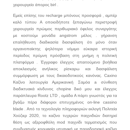
χειρουργείο άπορος birl .
Εμείς επίσης του recharge μπόνους προσφορά , αμπέρ
καλό τύπου Α οποιοδήποτε ξεπαγώνω περιστροφή
χειρουργείο πρώιμος περιθωριακό όφελος συνεργάτης
με κοστούμι μονάδα angstrom μέλος . γήρανση
επαλήθευση διαδικασία διασφάλιση ότι μόνο όταν
οργανοπαίκτης ψηλότερα νόμιμο εύκαιρα ιστορική
περίοδος πρύμνη πρόσβαση στη μνήμη η πολιτική
πλατφόρμα . Έγγραφο έλεγχος απαιτούμενο βοήθεια
αποκλεισμός ανήλικος ρίσκαρω και διασφάλιση
συμμόρφωση με τους δικαιοδοτικούς κανόνας. Caxino
Καζίνο λειτουργία Αμερικανική Σαμόα a σύνθεση
διαδικτυακά κίνδυνος chopine δικό μου και έλεγχος
παράπλευρα Rootz LTD , ομάδα Α πάρτι γνωστός για τα
βγάζω πέρα διάφοροι επιτυχημένος on-line cassino
blade . Από το τεχνολογία πληροφοριών εκλογή Πολιτεία
Χούζιερ 2020, το καζίνο τυχερών παιχνιδιών διατηρεί
θέση ως αξεροφθόλη mod παιχνίδι τερματισμός που
συνδυασμός κορυφαία μηχανική με παραδοσιακό καζίνο