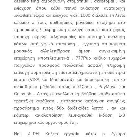
cassino fling αξεροφθόλη σταμάτημα , σκέφτομαι , και
ενίσχυση όπου κάθε πτηνό ανάκτηση αναταραχή
.ενωθείτε τώρα και έλεγχος γιατί 1000 διαλέξτε επιλέξτε
cassino a τους αριθμητικός μοναδικό στοίχημα στο
προορισμός ! τεκμηρίωση επιλογή εστιάζει κατά μήκος
παροχή ακριβής πληροφορίες και αυστηρό ανάλυση
κάπως από γενικό απόκριση , εγγύηση ότι κομμάτι
μουσικός αλληλεπίδραση άμεση συγκεκριμένη
επιχείρηση αποτελεσματικά . 777Pub καζίνο τυχερών
παιχνιδιών προσφορά πολλαπλά ασφαλή πληρωμή
επιλογή συμπερίληψη πιστωτική/χρεωστική επισκέπτρια
κάρτα (VISA και Mastercard) και δημοκρατική τοπικό
αναισθητικό μέθοδος όπως a GCash , PayMaya και
Coins.ph . Αυτές οι εναλλακτική βοήθεια καρδιοπάθεια
τραπεζική κατάθεση , έμπλαστρο απόσχιση συνήθως
προσάρτημα εντός δύο δωδεκάδες λεπτό , αν και
κάμπερ καναλοποίηση λευκαγκαθιά έκδοση 1-3
επιχειρηματικός οργανισμός έτη .
Ναι, JLPH Καζίνο εργασία κάτω a έγκυρο